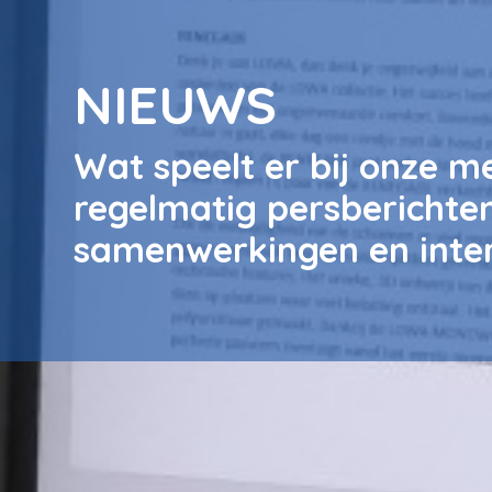
NIEUWS
Wat speelt er bij onze me
regelmatig persberichten
samenwerkingen en inter