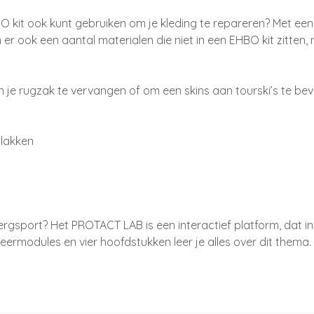
HBO kit ook kunt gebruiken om je kleding te repareren? Met een
jn er ook een aantal materialen die niet in een EHBO kit zitten,
e rugzak te vervangen of om een skins aan tourski’s te beves
plakken
ergsport? Het PROTACT LAB is een interactief platform, dat
e leermodules en vier hoofdstukken leer je alles over dit thema