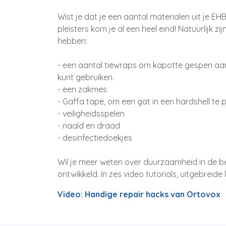
Wist je dat je een aantal materialen uit je E
pleisters kom je al een heel eind! Natuurlijk zi
hebben:
- een aantal tiewraps om kapotte gespen aan j
kunt gebruiken.
- een zakmes
- Gaffa tape, om een gat in een hardshell te 
- veiligheidsspelen
- naald en draad
- desinfectiedoekjes
Wil je meer weten over duurzaamheid in de b
ontwikkeld. In zes video tutorials, uitgebreid
Video: Handige repair hacks van Ortovox