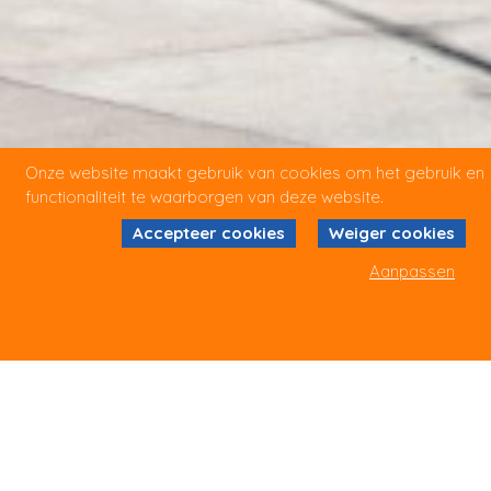
Onze website maakt gebruik van cookies om het gebruik en
functionaliteit te waarborgen van deze website.
Accepteer cookies
Weiger cookies
Aanpassen
'THINK GLOBAL, ACT LOCAL'
Bij TCK Sports Group denken en handelen we als het
merk en vertalen dit naar de markt volgens het motto
'Think global, act local'. Onze lange geschiedenis met een