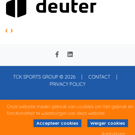
‹
›
TCK SPORTS GROUP © 2026 |
CONTACT
|
PRIVACY POLICY
Onze website maakt gebruik van cookies om het gebruik en
functionaliteit te waarborgen van deze website.
Accepteer cookies
Weiger cookies
Aanpassen