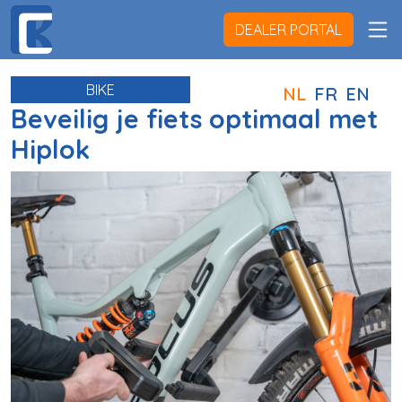
DEALER PORTAL
BIKE
NL
FR
EN
Beveilig je fiets optimaal met
Hiplok