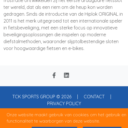
frustratie ontwikkelden zij het eerste draagbare fietsslot
ter wereld, dat als een riem om de heup kon worden
gedragen. Sinds de introductie van de Hiplok ORIGINAL in
2011 is het merk uitgegroeid tot een internationale speler
in fietsbeveiliging, met een sterke focus op innovatieve
beveiligingsoplossingen die inspelen op moderne
diefstalmethoden, waaronder slijptolbestendige sloten
voor hoogwaardige fietsen en e-bikes.
TCK SPORTS GROUP © 2026 |
CONTACT
|
PRIVACY POLICY
Onze website maakt gebruik van cookies om het gebruik en
functionaliteit te waarborgen van deze website.