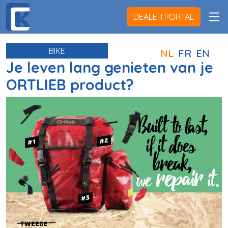
DEALER PORTAL
BIKE
NL
FR
EN
Je leven lang genieten van je
ORTLIEB product?