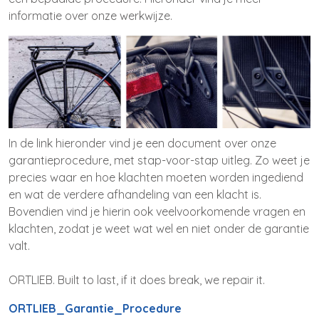
informatie over onze werkwijze.
In de link hieronder vind je een document over onze
garantieprocedure, met stap-voor-stap uitleg. Zo weet je
precies waar en hoe klachten moeten worden ingediend
en wat de verdere afhandeling van een klacht is.
Bovendien vind je hierin ook veelvoorkomende vragen en
klachten, zodat je weet wat wel en niet onder de garantie
valt.
ORTLIEB. Built to last, if it does break, we repair it.
ORTLIEB_Garantie_Procedure