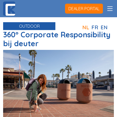
DEALER PORTAL
OUTDOOR
NL
FR
EN
360° Corporate Responsibility
bij deuter