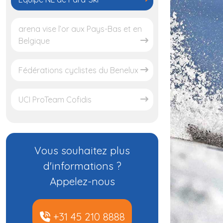
arena vise l’or aux Pays-Bas et en
Belgique
Fédérations cyclistes du Benelux
UCI ProTeam Cofidis
Vous souhaitez plus
d'informations ?
Appelez-nous
+31 45 210 8888