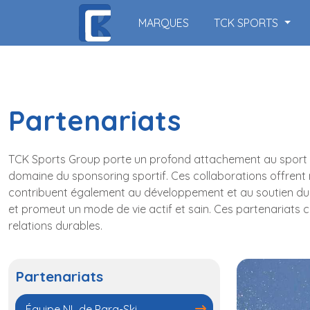
MARQUES
TCK SPORTS
Partenariats
TCK Sports Group porte un profond attachement au sport da
domaine du sponsoring sportif. Ces collaborations offrent n
contribuent également au développement et au soutien du 
et promeut un mode de vie actif et sain. Ces partenariats c
relations durables.
Partenariats
Équipe NL de Para-Ski