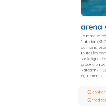
arena 
La marque ital
Natation (KNZB
au moins jusqu
toutes les dis
sur la ligne d
grâce à un pa
Natation (FFB
également les
confian
traditio