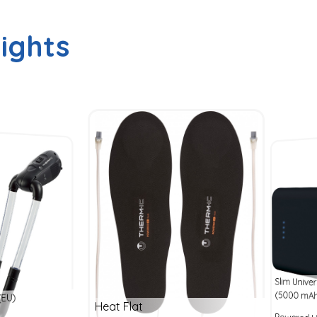
ights
Slim Univ
(5000 mA
(EU)
Heat Flat