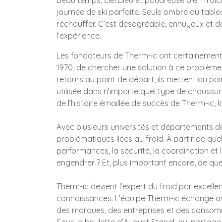
Beau temps, ciel bleu et poudreuse bien fraîc
journée de ski parfaite. Seule ombre au table
réchauffer. C’est désagréable, ennuyeux et
l’expérience.
Les fondateurs de Therm-ic ont certainement 
1970, de chercher une solution à ce problème
retours au point de départ, ils mettent au poi
utilisée dans n’importe quel type de chaussur
de l’histoire émaillée de succès de Therm-ic, 
Avec plusieurs universités et départements d
problématiques liées au froid. À partir de que
performances, la sécurité, la coordination et 
engendrer ? Et, plus important encore, de que
Therm-ic devient l’expert du froid par excelle
connaissances. L’équipe Therm-ic échange av
des marques, des entreprises et des consomma