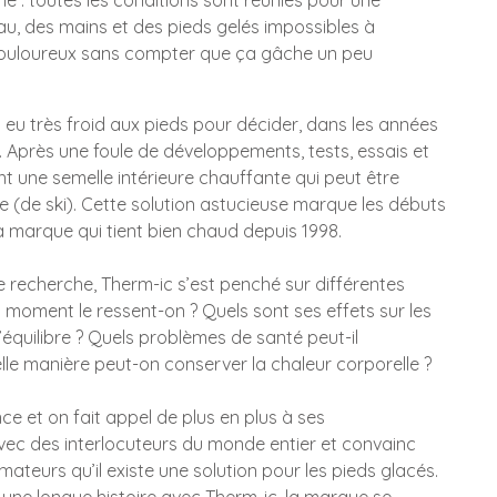
he : toutes les conditions sont réunies pour une
au, des mains et des pieds gelés impossibles à
 douloureux sans compter que ça gâche un peu
eu très froid aux pieds pour décider, dans les années
. Après une foule de développements, tests, essais et
nt une semelle intérieure chauffante qui peut être
e (de ski). Cette solution astucieuse marque les débuts
la marque qui tient bien chaud depuis 1998.
e recherche, Therm-ic s’est penché sur différentes
l moment le ressent-on ? Quels sont ses effets sur les
l’équilibre ? Quels problèmes de santé peut-il
lle manière peut-on conserver la chaleur corporelle ?
nce et on fait appel de plus en plus à ses
ec des interlocuteurs du monde entier et convainc
teurs qu’il existe une solution pour les pieds glacés.