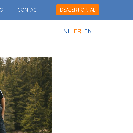
IO
CONTACT
DEALER PORTAL
NL
FR
EN