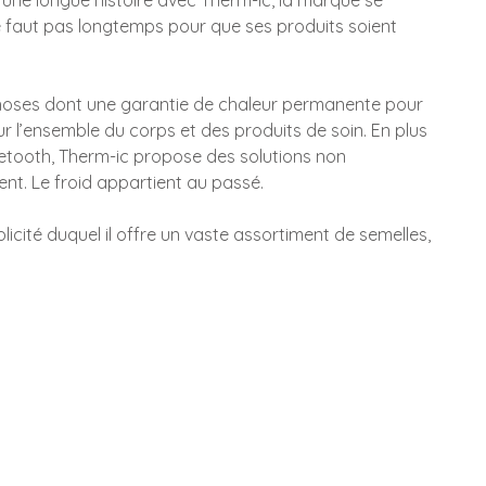
 une longue histoire avec Therm-ic, la marque se
ne faut pas longtemps pour que ses produits soient
choses dont une garantie de chaleur permanente pour
ur l’ensemble du corps et des produits de soin. En plus
uetooth, Therm-ic propose des solutions non
nt. Le froid appartient au passé.
icité duquel il offre un vaste assortiment de semelles,